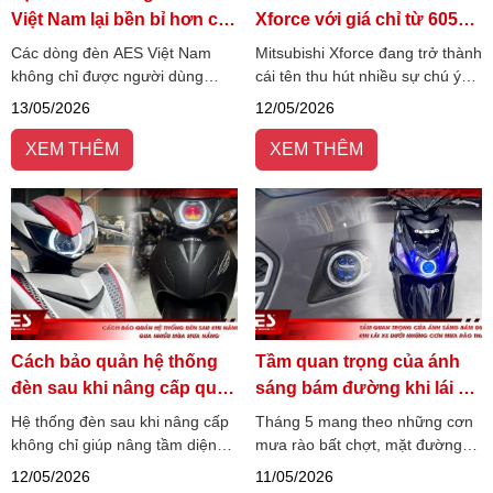
Việt Nam lại bền bỉ hơn các
Xforce với giá chỉ từ 605
dòng giá rẻ?
triệu đồng
Các dòng đèn AES Việt Nam
Mitsubishi Xforce đang trở thành
không chỉ được người dùng
cái tên thu hút nhiều sự chú ý
đánh giá cao bởi hiệu năng
trong phân khúc SUV đô thị nhờ
13/05/2026
12/05/2026
chiếu sáng mạnh mẽ, mà còn
thiết kế hiện đại, nhiều trang bị
ghi dấu ấn nhờ sự bền bỉ qua
tiện nghi và mức giá cạnh tranh.
XEM THÊM
XEM THÊM
nhiều mùa mưa nắng.
Cách bảo quản hệ thống
Tầm quan trọng của ánh
đèn sau khi nâng cấp qua
sáng bám đường khi lái xe
nhiều mùa mưa nắng
dưới những cơn mưa rào
Hệ thống đèn sau khi nâng cấp
Tháng 5 mang theo những cơn
tháng 5
không chỉ giúp nâng tầm diện
mưa rào bất chợt, mặt đường
mạo cho ô tô, xe máy mà còn
trơn trượt và tầm nhìn giảm
12/05/2026
11/05/2026
đóng vai trò quan trọng trong
mạnh chỉ trong vài phút. Khi ánh