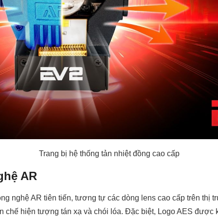
Trang bị hệ thống tản nhiệt đồng cao cấp
nghệ AR
 nghệ AR tiên tiến, tương tự các dòng lens cao cấp trên thị t
 chế hiện tượng tán xạ và chói lóa. Đặc biệt, Logo AES được kh