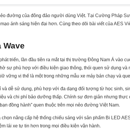
 nẻo đường của đông đảo người dùng Việt. Tại Cường Pháp S
mạo ánh sáng hiện đại hơn. Cùng theo dõi bài viết của AES Vi
a Wave
át triển, lần đầu tiên ra mắt tại thị trường Đông Nam Á vào 
ờ sự phù hợp với điều kiện giao thông, thói quen sử dụng và n
giữ vững vị thế là một trong những mẫu xe máy bán chạy và quen
ỉ và dễ sử dụng, phù hợp với đa dạng đối tượng từ học sinh, s
 liệu và chi phí bảo dưỡng thấp. Chính sự đơn giản nhưng thực
 bạn đồng hành” quen thuộc trên mọi nẻo đường Việt Nam.
chọn nâng cấp hệ thống chiếu sáng với sản phẩm Bi LED AES E
ệm lái xe tự tin hơn trong mọi điều kiện vận hành.