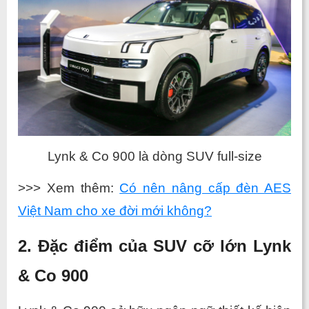
Lynk & Co 900 là dòng SUV full-size
>>> Xem thêm: 
Có nên nâng cấp đèn AES 
Việt Nam cho xe đời mới không?
2. Đặc điểm của SUV cỡ lớn Lynk 
& Co 900