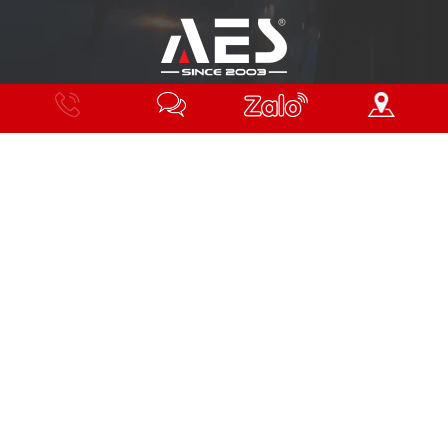
“THƯƠNG HIỆU ĐÈN TĂNG SÁNG TOÀN CẦU”
Hotline
Nhắn
Zalo
Chỉ
tin
đường
Thông tin thêm
Danh mục sản phẩm
Về chúng tôi
THÔNG TIN CÔNG TY
Công ty TNHH Xuất Nhập Khẩu 365 Group