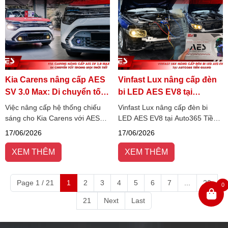
Kia Carens nâng cấp AES
Vinfast Lux nâng cấp đèn
SV 3.0 Max: Di chuyển tốt
bi LED AES EV8 tại
trong mọi thời tiết
Auto365 Tiền Giang
Việc nâng cấp hệ thống chiếu
Vinfast Lux nâng cấp đèn bi
sáng cho Kia Carens với AES
LED AES EV8 tại Auto365 Tiền
SV 3.0 Max giúp cải thiện rõ rệt
Giang đang trở thành lựa chọn
17/06/2026
17/06/2026
tầm nhìn khi di chuyển ban đêm
được nhiều chủ xe quan tâm
và trong điều kiện thời tiết xấu.
nhằm cải thiện tầm nhìn và độ
XEM THÊM
XEM THÊM
an toàn khi vận hành.
Page 1 / 21
1
2
3
4
5
6
7
...
20
0
21
Next
Last