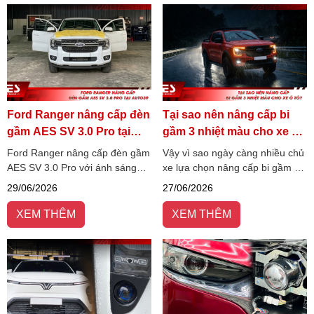
Ford Ranger nâng cấp đèn
Tại sao nên nâng cấp bi
gầm AES SV 3.0 Pro tại
gầm 3 nhiệt màu cho xe ô
Auto39
tô?
Ford Ranger nâng cấp đèn gầm
Vậy vì sao ngày càng nhiều chủ
AES SV 3.0 Pro với ánh sáng
xe lựa chọn nâng cấp bi gầm 3
4800K bám đường, trợ pha Elip
nhiệt màu thay vì các dòng đèn
29/06/2026
27/06/2026
giả lập Laser, tăng tầm nhìn và
một nhiệt màu truyền thống?
an toàn khi lái xe ban đêm.
Hãy cùng AES Việt Nam tìm
XEM THÊM
XEM THÊM
hiểu ngay!