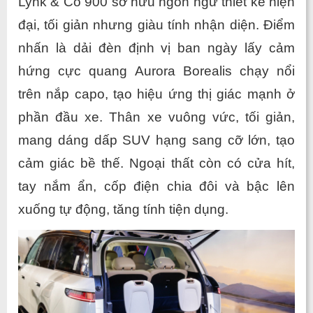
Lynk & Co 900 sở hữu ngôn ngữ thiết kế hiện 
đại, tối giản nhưng giàu tính nhận diện. Điểm 
nhấn là dải đèn định vị ban ngày lấy cảm 
hứng cực quang Aurora Borealis chạy nổi 
trên nắp capo, tạo hiệu ứng thị giác mạnh ở 
phần đầu xe. Thân xe vuông vức, tối giản, 
mang dáng dấp SUV hạng sang cỡ lớn, tạo 
cảm giác bề thế. Ngoại thất còn có cửa hít, 
tay nắm ẩn, cốp điện chia đôi và bậc lên 
xuống tự động, tăng tính tiện dụng.