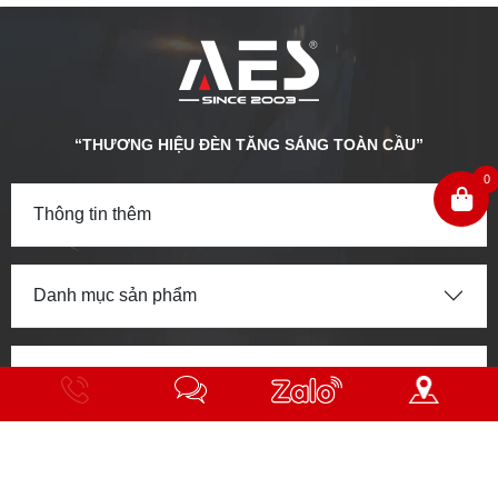
“THƯƠNG HIỆU ĐÈN TĂNG SÁNG TOÀN CẦU”
0
Thông tin thêm
Danh mục sản phẩm
Về chúng tôi
Hotline
Nhắn
Zalo
Chỉ
THÔNG TIN CÔNG TY
tin
đường
Công ty TNHH Xuất Nhập Khẩu 365 Group