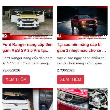
Ford Ranger nâng cấp đèn
Tại sao nên nâng cấp bi
gầm AES SV 3.0 Pro tại
gầm 3 nhiệt màu cho xe ô
Auto39
tô?
Ford Ranger nâng cấp đèn gầm
Vậy vì sao ngày càng nhiều chủ
AES SV 3.0 Pro với ánh sáng
xe lựa chọn nâng cấp bi gầm 3
4800K bám đường, trợ pha Elip
nhiệt màu thay vì các dòng đèn
29/06/2026
27/06/2026
giả lập Laser, tăng tầm nhìn và
một nhiệt màu truyền thống?
an toàn khi lái xe ban đêm.
Hãy cùng AES Việt Nam tìm
XEM THÊM
XEM THÊM
hiểu ngay!