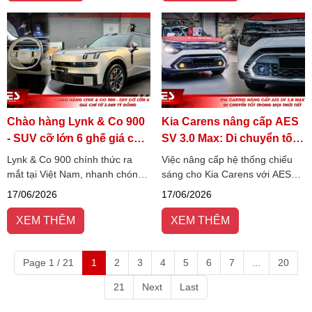
Chào hàng Lynk & Co 900
Kia Carens nâng cấp AES
- SUV cỡ lớn 6 ghế giá chỉ
SV 3.0 Max: Di chuyển tốt
từ 3.069 tỷ đồng
trong mọi thời tiết
Lynk & Co 900 chính thức ra
Việc nâng cấp hệ thống chiếu
mắt tại Việt Nam, nhanh chóng
sáng cho Kia Carens với AES
thu hút sự chú ý nhờ định vị
SV 3.0 Max giúp cải thiện rõ rệt
17/06/2026
17/06/2026
SUV cỡ lớn 6 chỗ mang phong
tầm nhìn khi di chuyển ban đêm
cách sang trọng và giàu công
và trong điều kiện thời tiết xấu.
XEM THÊM
XEM THÊM
nghệ.
Page 1 / 21
1
2
3
4
5
6
7
...
20
21
Next
Last