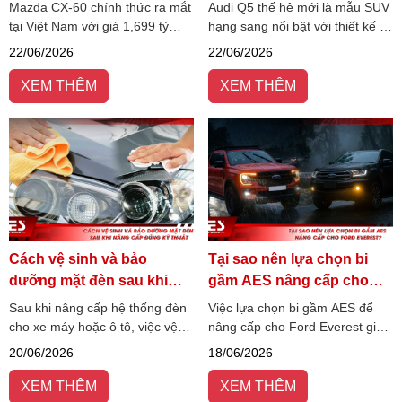
Việt Nam
đồng
Mazda CX-60 chính thức ra mắt
Audi Q5 thế hệ mới là mẫu SUV
tại Việt Nam với giá 1,699 tỷ
hạng sang nổi bật với thiết kế S
đồng, nổi bật với động cơ I6
line thể thao, công nghệ hiện
22/06/2026
22/06/2026
3.3L hybrid, hệ dẫn động AWD
đại và khả năng vận hành mạnh
và thiết kế SUV cỡ D sang
mẽ.
XEM THÊM
XEM THÊM
trọng. Xem chi tiết cấu hình,
trang bị và giá bán CX-60 mới
nhất.
Cách vệ sinh và bảo
Tại sao nên lựa chọn bi
dưỡng mặt đèn sau khi
gầm AES nâng cấp cho
nâng cấp đúng kỹ thuật
Ford Everest?
Sau khi nâng cấp hệ thống đèn
Việc lựa chọn bi gầm AES để
cho xe máy hoặc ô tô, việc vệ
nâng cấp cho Ford Everest giúp
sinh và bảo dưỡng mặt đèn
cải thiện đáng kể khả năng
20/06/2026
18/06/2026
đúng cách là yếu tố quan trọng
quan sát, tăng độ bám đường
giúp duy trì hiệu suất chiếu
và hỗ trợ lái xe an toàn hơn khi
XEM THÊM
XEM THÊM
sáng, tăng tuổi thọ đèn.
đi đêm hoặc gặp thời tiết xấu.