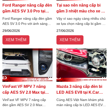
Ford Ranger nâng cấp đèn
Tại sao nên nâng cấp bi
gầm AES SV 3.0 Pro tại
gầm 3 nhiệt màu cho xe ô
Auto39
tô?
Ford Ranger nâng cấp đèn gầm
Vậy vì sao ngày càng nhiều chủ
AES SV 3.0 Pro với ánh sáng
xe lựa chọn nâng cấp bi gầm 3
4800K bám đường, trợ pha Elip
nhiệt màu thay vì các dòng đèn
29/06/2026
27/06/2026
giả lập Laser, tăng tầm nhìn và
một nhiệt màu truyền thống?
an toàn khi lái xe ban đêm.
Hãy cùng AES Việt Nam tìm
XEM THÊM
XEM THÊM
hiểu ngay!
VinFast VF MPV 7 nâng
Mazda 3 nâng cấp đèn bi
cấp AES SV 2.0 Max tại
LED AES EV8 tại K.Car
HC_Car accessories
Auto
VinFast VF MPV 7 nâng cấp
Cùng AES Việt Nam khám phá
đèn gầm AES SV 2.0 Max
màn nâng cấp bi LED AES EV8