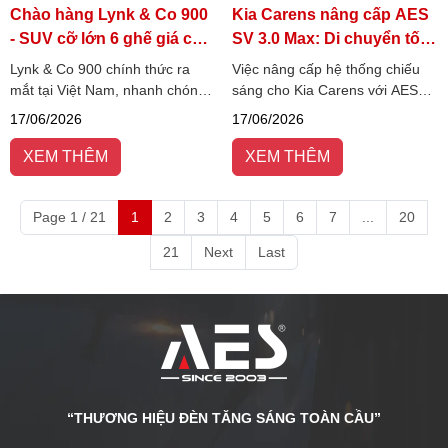
Chào hàng Lynk & Co 900
Kia Carens nâng cấp AES
- SUV cỡ lớn 6 ghế giá chỉ
SV 3.0 Max: Di chuyển tốt
từ 3.069 tỷ đồng
trong mọi thời tiết
Lynk & Co 900 chính thức ra
Việc nâng cấp hệ thống chiếu
mắt tại Việt Nam, nhanh chóng
sáng cho Kia Carens với AES
thu hút sự chú ý nhờ định vị
SV 3.0 Max giúp cải thiện rõ rệt
17/06/2026
17/06/2026
SUV cỡ lớn 6 chỗ mang phong
tầm nhìn khi di chuyển ban đêm
cách sang trọng và giàu công
và trong điều kiện thời tiết xấu.
XEM THÊM
XEM THÊM
nghệ.
Page 1 / 21
1
2
3
4
5
6
7
...
20
21
Next
Last
“THƯƠNG HIỆU ĐÈN TĂNG SÁNG TOÀN CẦU”