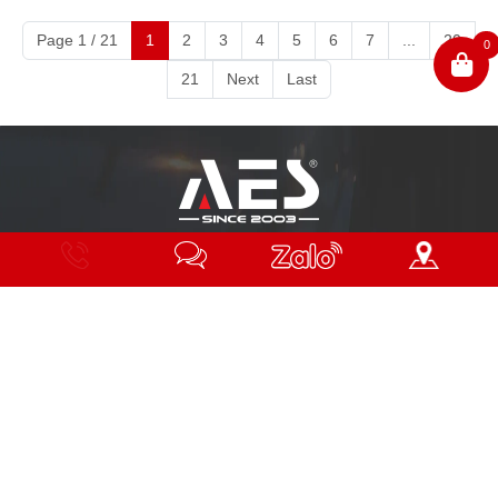
Page 1 / 21
1
2
3
4
5
6
7
...
20
0
21
Next
Last
“THƯƠNG HIỆU ĐÈN TĂNG SÁNG TOÀN CẦU”
Hotline
Nhắn
Zalo
Chỉ
tin
đường
Thông tin thêm
Danh mục sản phẩm
Về chúng tôi