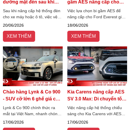
dưỡng mặt đèn sau khi
gầm AES nâng cấp cho
nâng cấp đúng kỹ thuật
Ford Everest?
Sau khi nâng cấp hệ thống đèn
Việc lựa chọn bi gầm AES để
cho xe máy hoặc ô tô, việc vệ
nâng cấp cho Ford Everest giúp
sinh và bảo dưỡng mặt đèn
cải thiện đáng kể khả năng
20/06/2026
18/06/2026
đúng cách là yếu tố quan trọng
quan sát, tăng độ bám đường
giúp duy trì hiệu suất chiếu
và hỗ trợ lái xe an toàn hơn khi
XEM THÊM
XEM THÊM
sáng, tăng tuổi thọ đèn.
đi đêm hoặc gặp thời tiết xấu.
Chào hàng Lynk & Co 900
Kia Carens nâng cấp AES
- SUV cỡ lớn 6 ghế giá chỉ
SV 3.0 Max: Di chuyển tốt
từ 3.069 tỷ đồng
trong mọi thời tiết
Lynk & Co 900 chính thức ra
Việc nâng cấp hệ thống chiếu
mắt tại Việt Nam, nhanh chóng
sáng cho Kia Carens với AES
thu hút sự chú ý nhờ định vị
SV 3.0 Max giúp cải thiện rõ rệt
17/06/2026
17/06/2026
SUV cỡ lớn 6 chỗ mang phong
tầm nhìn khi di chuyển ban đêm