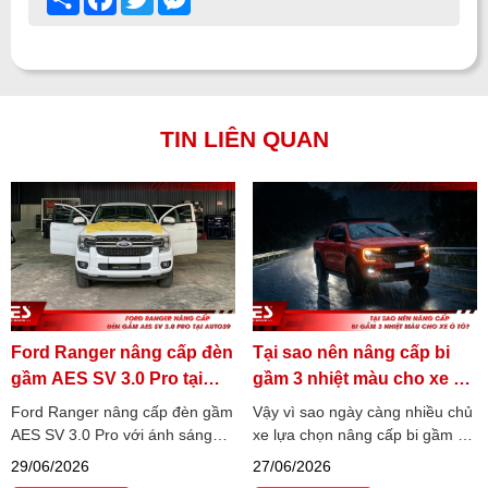
TIN LIÊN QUAN
Ford Ranger nâng cấp đèn
Tại sao nên nâng cấp bi
gầm AES SV 3.0 Pro tại
gầm 3 nhiệt màu cho xe ô
Auto39
tô?
Ford Ranger nâng cấp đèn gầm
Vậy vì sao ngày càng nhiều chủ
AES SV 3.0 Pro với ánh sáng
xe lựa chọn nâng cấp bi gầm 3
4800K bám đường, trợ pha Elip
nhiệt màu thay vì các dòng đèn
29/06/2026
27/06/2026
giả lập Laser, tăng tầm nhìn và
một nhiệt màu truyền thống?