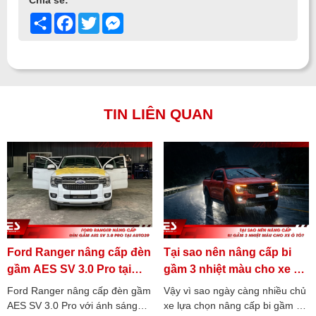
Share
Facebook
Twitter
Messenger
TIN LIÊN QUAN
Ford Ranger nâng cấp đèn
Tại sao nên nâng cấp bi
gầm AES SV 3.0 Pro tại
gầm 3 nhiệt màu cho xe ô
Auto39
tô?
Ford Ranger nâng cấp đèn gầm
Vậy vì sao ngày càng nhiều chủ
AES SV 3.0 Pro với ánh sáng
xe lựa chọn nâng cấp bi gầm 3