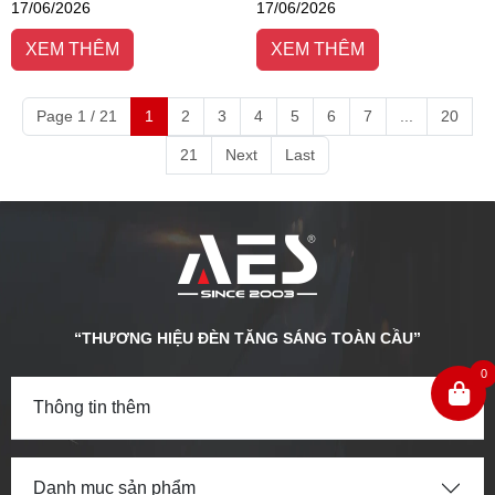
17/06/2026
17/06/2026
SUV cỡ lớn 6 chỗ mang phong
tầm nhìn khi di chuyển ban đêm
cách sang trọng và giàu công
và trong điều kiện thời tiết xấu.
XEM THÊM
XEM THÊM
nghệ.
Page 1 / 21
1
2
3
4
5
6
7
...
20
21
Next
Last
“THƯƠNG HIỆU ĐÈN TĂNG SÁNG TOÀN CẦU”
0
Thông tin thêm
Danh mục sản phẩm