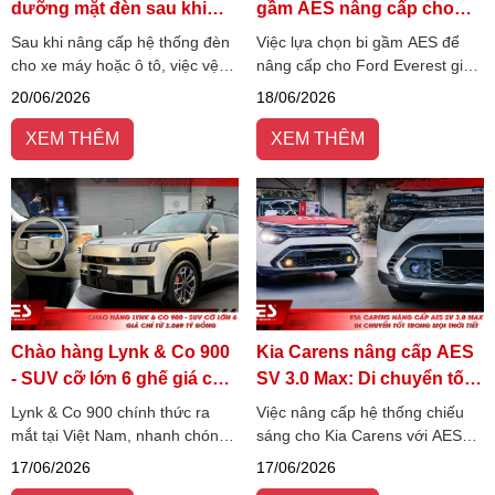
dưỡng mặt đèn sau khi
gầm AES nâng cấp cho
nâng cấp đúng kỹ thuật
Ford Everest?
Sau khi nâng cấp hệ thống đèn
Việc lựa chọn bi gầm AES để
cho xe máy hoặc ô tô, việc vệ
nâng cấp cho Ford Everest giúp
sinh và bảo dưỡng mặt đèn
cải thiện đáng kể khả năng
20/06/2026
18/06/2026
đúng cách là yếu tố quan trọng
quan sát, tăng độ bám đường
giúp duy trì hiệu suất chiếu
và hỗ trợ lái xe an toàn hơn khi
XEM THÊM
XEM THÊM
sáng, tăng tuổi thọ đèn.
đi đêm hoặc gặp thời tiết xấu.
Chào hàng Lynk & Co 900
Kia Carens nâng cấp AES
- SUV cỡ lớn 6 ghế giá chỉ
SV 3.0 Max: Di chuyển tốt
từ 3.069 tỷ đồng
trong mọi thời tiết
Lynk & Co 900 chính thức ra
Việc nâng cấp hệ thống chiếu
mắt tại Việt Nam, nhanh chóng
sáng cho Kia Carens với AES
thu hút sự chú ý nhờ định vị
SV 3.0 Max giúp cải thiện rõ rệt
17/06/2026
17/06/2026
SUV cỡ lớn 6 chỗ mang phong
tầm nhìn khi di chuyển ban đêm