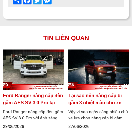
TIN LIÊN QUAN
Ford Ranger nâng cấp đèn
Tại sao nên nâng cấp bi
gầm AES SV 3.0 Pro tại
gầm 3 nhiệt màu cho xe ô
Auto39
tô?
Ford Ranger nâng cấp đèn gầm
Vậy vì sao ngày càng nhiều chủ
AES SV 3.0 Pro với ánh sáng
xe lựa chọn nâng cấp bi gầm 3
4800K bám đường, trợ pha Elip
nhiệt màu thay vì các dòng đèn
29/06/2026
27/06/2026
giả lập Laser, tăng tầm nhìn và
một nhiệt màu truyền thống?