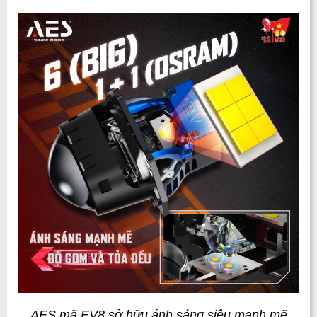
AES mã EV8 sở hữu ánh sáng siêu mạnh mẽ