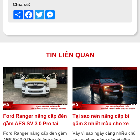
Chia sẻ:
Share
Facebook
Twitter
Messenger
TIN LIÊN QUAN
Ford Ranger nâng cấp đèn
Tại sao nên nâng cấp bi
gầm AES SV 3.0 Pro tại
gầm 3 nhiệt màu cho xe ô
Auto39
tô?
Ford Ranger nâng cấp đèn gầm
Vậy vì sao ngày càng nhiều chủ
AES SV 3.0 Pro với ánh sáng
xe lựa chọn nâng cấp bi gầm 3