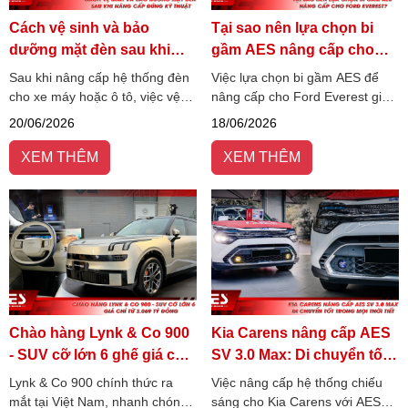
Cách vệ sinh và bảo
Tại sao nên lựa chọn bi
dưỡng mặt đèn sau khi
gầm AES nâng cấp cho
nâng cấp đúng kỹ thuật
Ford Everest?
Sau khi nâng cấp hệ thống đèn
Việc lựa chọn bi gầm AES để
cho xe máy hoặc ô tô, việc vệ
nâng cấp cho Ford Everest giúp
sinh và bảo dưỡng mặt đèn
cải thiện đáng kể khả năng
20/06/2026
18/06/2026
đúng cách là yếu tố quan trọng
quan sát, tăng độ bám đường
giúp duy trì hiệu suất chiếu
và hỗ trợ lái xe an toàn hơn khi
XEM THÊM
XEM THÊM
sáng, tăng tuổi thọ đèn.
đi đêm hoặc gặp thời tiết xấu.
Chào hàng Lynk & Co 900
Kia Carens nâng cấp AES
- SUV cỡ lớn 6 ghế giá chỉ
SV 3.0 Max: Di chuyển tốt
từ 3.069 tỷ đồng
trong mọi thời tiết
Lynk & Co 900 chính thức ra
Việc nâng cấp hệ thống chiếu
mắt tại Việt Nam, nhanh chóng
sáng cho Kia Carens với AES