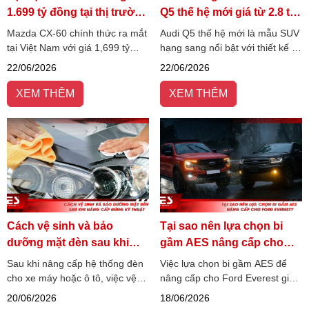
1.699 tỷ đồng tại thị trường
Q5 thế hệ mới giá từ 2.8 tỷ
Việt Nam
đồng
Mazda CX-60 chính thức ra mắt
Audi Q5 thế hệ mới là mẫu SUV
tại Việt Nam với giá 1,699 tỷ
hạng sang nổi bật với thiết kế S
đồng, nổi bật với động cơ I6
line thể thao, công nghệ hiện
22/06/2026
22/06/2026
3.3L hybrid, hệ dẫn động AWD
đại và khả năng vận hành mạnh
và thiết kế SUV cỡ D sang
mẽ.
XEM THÊM
XEM THÊM
trọng. Xem chi tiết cấu hình,
trang bị và giá bán CX-60 mới
nhất.
Cách vệ sinh và bảo
Tại sao nên lựa chọn bi
dưỡng mặt đèn sau khi
gầm AES nâng cấp cho
nâng cấp đúng kỹ thuật
Ford Everest?
Sau khi nâng cấp hệ thống đèn
Việc lựa chọn bi gầm AES để
cho xe máy hoặc ô tô, việc vệ
nâng cấp cho Ford Everest giúp
sinh và bảo dưỡng mặt đèn
cải thiện đáng kể khả năng
20/06/2026
18/06/2026
đúng cách là yếu tố quan trọng
quan sát, tăng độ bám đường