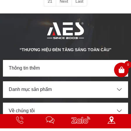
21
Next
Last
“THƯƠNG HIỆU ĐÈN TĂNG SÁNG TOÀN CẦU”
0
Thông tin thêm
Danh mục sản phẩm
Về chúng tôi
THÔNG TIN CÔNG TY
Hotline
Nhắn
Zalo
Chỉ