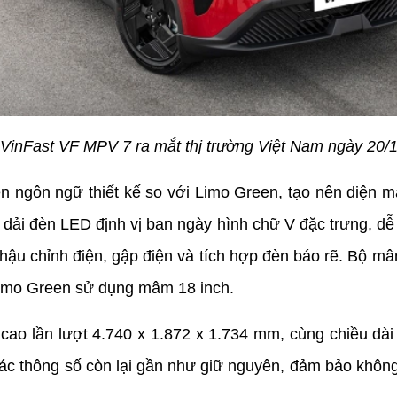
VinFast VF MPV 7 ra mắt thị trường Việt Nam ngày 20/
 ngôn ngữ thiết kế so với Limo Green, tạo nên diện mạ
dải đèn LED định vị ban ngày hình chữ V đặc trưng, dễ
 hậu chỉnh điện, gập điện và tích hợp đèn báo rẽ. Bộ mâ
 Limo Green sử dụng mâm 18 inch.
cao lần lượt 4.740 x 1.872 x 1.734 mm, cùng chiều dà
c thông số còn lại gần như giữ nguyên, đảm bảo không g