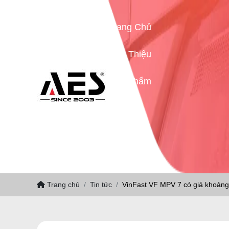
Trang Chủ
Giới Thiệu
Sản Phẩm
Tin Tức
Liên Hệ
Trang chủ
Tin tức
VinFast VF MPV 7 có giá khoảng