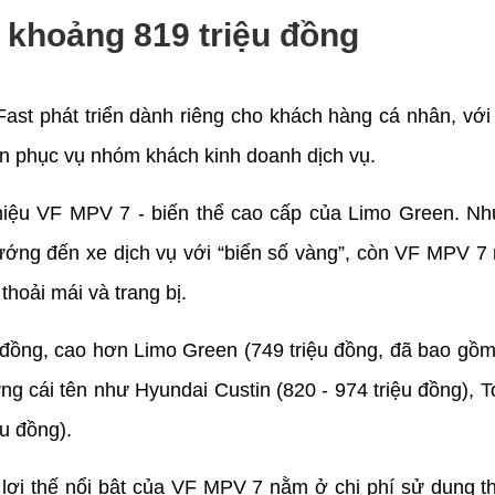
 khoảng 819 triệu đồng
 phát triển dành riêng cho khách hàng cá nhân, với đ
ốn phục vụ nhóm khách kinh doanh dịch vụ.
thiệu VF MPV 7 - biến thể cao cấp của Limo Green. N
ướng đến xe dịch vụ với “biển số vàng”, còn VF MPV 7 n
thoải mái và trang bị.
ồng, cao hơn Limo Green (749 triệu đồng, đã bao gồm 
ng cái tên như Hyundai Custin (820 - 974 triệu đồng), To
u đồng).
lợi thế nổi bật của VF MPV 7 nằm ở chi phí sử dụng th