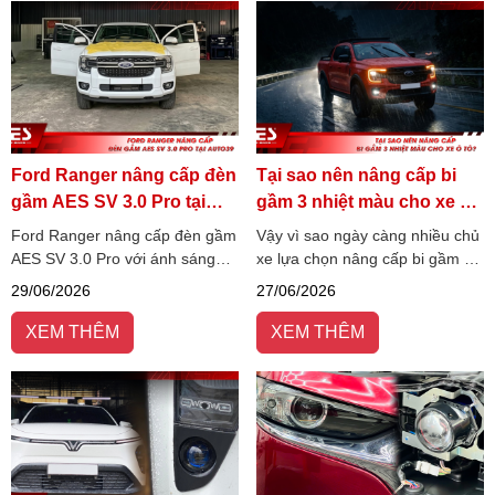
Ford Ranger nâng cấp đèn
Tại sao nên nâng cấp bi
gầm AES SV 3.0 Pro tại
gầm 3 nhiệt màu cho xe ô
Auto39
tô?
Ford Ranger nâng cấp đèn gầm
Vậy vì sao ngày càng nhiều chủ
AES SV 3.0 Pro với ánh sáng
xe lựa chọn nâng cấp bi gầm 3
4800K bám đường, trợ pha Elip
nhiệt màu thay vì các dòng đèn
29/06/2026
27/06/2026
giả lập Laser, tăng tầm nhìn và
một nhiệt màu truyền thống?
an toàn khi lái xe ban đêm.
Hãy cùng AES Việt Nam tìm
XEM THÊM
XEM THÊM
hiểu ngay!