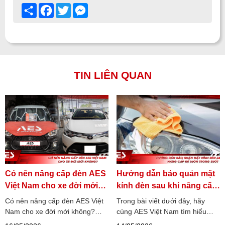
Share
Facebook
Twitter
Messenger
TIN LIÊN QUAN
Có nên nâng cấp đèn AES
Hướng dẫn bảo quản mặt
Việt Nam cho xe đời mới
kính đèn sau khi nâng cấp
không?
để luôn trong suốt
Có nên nâng cấp đèn AES Việt
Trong bài viết dưới đây, hãy
Nam cho xe đời mới không?
cùng AES Việt Nam tìm hiểu
Tham khảo ngay những mẫu
những cách bảo quản mặt kính