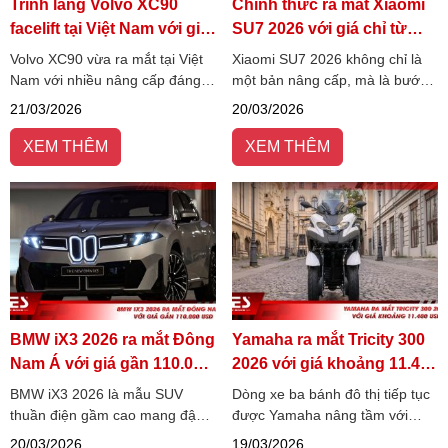
Trình làng Volvo XC90
Chính thức ra mắt Xiaomi
facelift tại Việt Nam với giá
SU7 2026 với giá chỉ từ
3.289 tỷ đồng
31.870 USD
Volvo XC90 vừa ra mắt tại Việt
Xiaomi SU7 2026 không chỉ là
Nam với nhiều nâng cấp đáng
một bản nâng cấp, mà là bước
chú ý về thiết kế, công nghệ và
tiến cho thấy Xiaomi đang
21/03/2026
20/03/2026
vận hành. Mẫu SUV hạng sang
nghiêm túc “chơi lớn” trong cuộc
này tiếp tục ghi điểm với phong
đua xe điện. Khám phá ngay bài
XEM THÊM
XEM THÊM
cách Bắc Âu tinh giản.
viết từ AES Việt Nam.
BMW iX3 2026 ra mắt Đông
Yamaha ra mắt Tricity 300
Nam Á với giá gần 110.000
2026 với giá khoảng 11.400
USD
USD
BMW iX3 2026 là mẫu SUV
Dòng xe ba bánh đô thị tiếp tục
thuần điện gầm cao mang đậm
được Yamaha nâng tầm với
DNA hiệu suất của dòng M
phiên bản Tricity 300 2026 hoàn
20/03/2026
19/03/2026