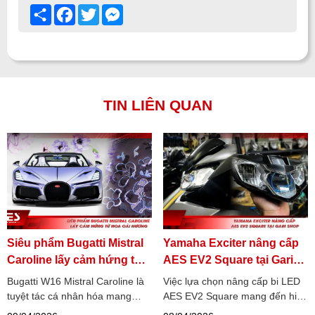
Share
Facebook
Twitter
Messenger
TIN LIÊN QUAN
Siêu phẩm Bugatti Mistral
Yamaha Exciter nâng cấp
Caroline lấy cảm hứng từ
AES EV2 Square tại Gari
hoa oải hương
Shop
Bugatti W16 Mistral Caroline là
Việc lựa chọn nâng cấp bi LED
tuyệt tác cá nhân hóa mang
AES EV2 Square mang đến hiệu
đậm dấu ấn nghệ thuật, lấy cảm
suất ánh sáng vượt trội, cải