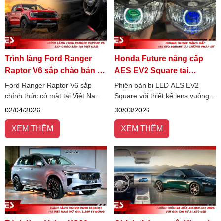
Trình làng Ford Ranger
Honda Future nâng cấp
Raptor V6 sắp chào bán tại
AES EV2 Square tại
Việt Nam
Cường Pháp Sư
Ford Ranger Raptor V6 sắp
Phiên bản bi LED AES EV2
chính thức có mặt tại Việt Nam,
Square với thiết kế lens vuông
đánh dấu bước nâng cấp mạnh
độc đáo được sinh ra để giải
02/04/2026
30/03/2026
mẽ về hiệu suất trong phân
quyết vấn đề của các dòng xe
khúc bán tải off-road.
máy có chóa đèn hẹp.
XEM THÊM
XEM THÊM