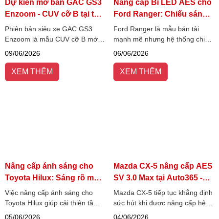
Dự kiến mở bán GAC GS3
Nâng cấp Bi LED AES cho
Enzoom - CUV cỡ B tại thị
Ford Ranger: Chiếu sáng
trường Việt Nam
mạnh mẽ
Phiên bản siêu xe GAC GS3
Ford Ranger là mẫu bán tải
Enzoom là mẫu CUV cỡ B mới
mạnh mẽ nhưng hệ thống chiếu
đang thu hút sự chú ý nhờ thiết
sáng nguyên bản đôi khi chưa
09/06/2026
06/06/2026
kế thể thao, trang bị hiện đại và
đáp ứng tốt khi đi đêm, vì vậy
động cơ tăng áp mạnh mẽ.
nâng cấp Bi LED AES đang
XEM THÊM
XEM THÊM
được nhiều chủ xe lựa chọn.
Nâng cấp ánh sáng cho
Mazda CX-5 nâng cấp AES
Toyota Hilux: Sáng rõ mọi
SV 3.0 Max tại Auto365 -
hành trình
Trụ sở chính
Việc nâng cấp ánh sáng cho
Mazda CX-5 tiếp tục khẳng định
Toyota Hilux giúp cải thiện tầm
sức hút khi được nâng cấp hệ
nhìn hiệu quả, tăng khản năng
thống chiếu sáng AES SV 3.0
05/06/2026
04/06/2026