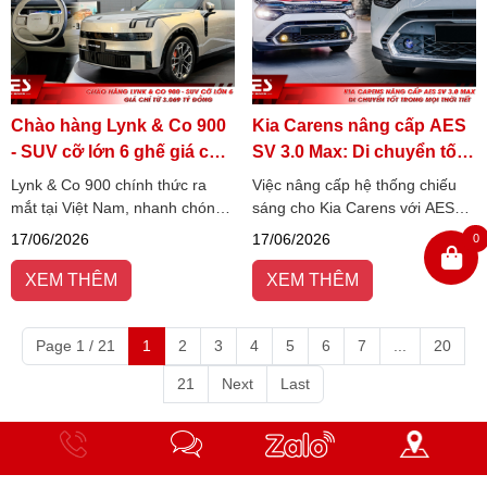
Chào hàng Lynk & Co 900
Kia Carens nâng cấp AES
- SUV cỡ lớn 6 ghế giá chỉ
SV 3.0 Max: Di chuyển tốt
từ 3.069 tỷ đồng
trong mọi thời tiết
Lynk & Co 900 chính thức ra
Việc nâng cấp hệ thống chiếu
mắt tại Việt Nam, nhanh chóng
sáng cho Kia Carens với AES
thu hút sự chú ý nhờ định vị
SV 3.0 Max giúp cải thiện rõ rệt
17/06/2026
17/06/2026
0
SUV cỡ lớn 6 chỗ mang phong
tầm nhìn khi di chuyển ban đêm
cách sang trọng và giàu công
và trong điều kiện thời tiết xấu.
XEM THÊM
XEM THÊM
nghệ.
Page 1 / 21
1
2
3
4
5
6
7
...
20
21
Next
Last
Hotline
Nhắn
Zalo
Chỉ