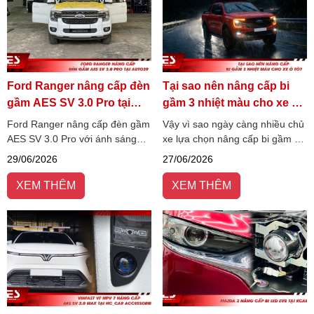
Ford Ranger nâng cấp đèn
Tại sao nên nâng cấp bi
gầm AES SV 3.0 Pro tại
gầm 3 nhiệt màu cho xe ô
Auto39
tô?
Ford Ranger nâng cấp đèn gầm
Vậy vì sao ngày càng nhiều chủ
AES SV 3.0 Pro với ánh sáng
xe lựa chọn nâng cấp bi gầm 3
4800K bám đường, trợ pha Elip
nhiệt màu thay vì các dòng đèn
29/06/2026
27/06/2026
giả lập Laser, tăng tầm nhìn và
một nhiệt màu truyền thống?
an toàn khi lái xe ban đêm.
Hãy cùng AES Việt Nam tìm
XEM THÊM
XEM THÊM
hiểu ngay!