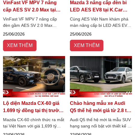
VinFast VF MPV 7 nâng
Mazda 3 nâng cấp đèn bi
cấp AES SV 2.0 Max tại
LED AES EV8 tại K.Car
HC_Car accessories
Auto
VinFast VF MPV 7 nâng cấp
Cùng AES Việt Nam khám phá
đèn gầm AES SV 2.0 Max
màn nâng cấp bi LED AES EV8
không chỉ giúp cải thiện tầm
cho Mazda 3 tại K.Car Auto và
25/06/2026
25/06/2026
nhìn mà còn tăng tính thẩm mỹ
cảm nhận sự khác biệt về hiệu
và trải nghiệm lái xe thực tế.
quả chiếu sáng cũng như tính
XEM THÊM
XEM THÊM
thẩm mỹ mà giải pháp này
mang lại.
Lộ diện Mazda CX-60 giá
Chào hàng mẫu xe Audi
1.699 tỷ đồng tại thị trường
Q5 thế hệ mới giá từ 2.8 tỷ
Việt Nam
đồng
Mazda CX-60 chính thức ra mắt
Audi Q5 thế hệ mới là mẫu SUV
tại Việt Nam với giá 1,699 tỷ
hạng sang nổi bật với thiết kế S
đồng, nổi bật với động cơ I6
line thể thao, công nghệ hiện
22/06/2026
22/06/2026